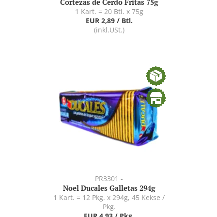
Cortezas de Cerdo Fritas 75g
1 Kart. = 20 Btl. x 75g
EUR 2,89 / Btl.
(inkl.USt.)
PR3301 -
Noel Ducales Galletas 294g
1 Kart. = 12 Pkg. x 294g, 45 Kekse /
Pkg.
EUR 4,93 / Pkg.