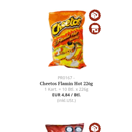
PR0167 -
Cheetos Flamin Hot 226g
1 Kart. = 10 Btl. x 226g
EUR 4,84 / Btl.
(inkl.USt.)