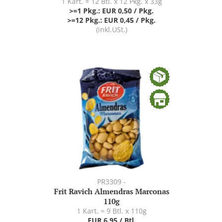
1 Kart. = 12 Btl. x 12 Pkg. x 33g
>=1 Pkg.: EUR 0,50 / Pkg.
>=12 Pkg.: EUR 0,45 / Pkg.
(inkl.USt.)
PR3309 -
Frit Ravich Almendras Marconas
110g
1 Kart. = 9 Btl. x 110g
EUR 6,95 / Btl.