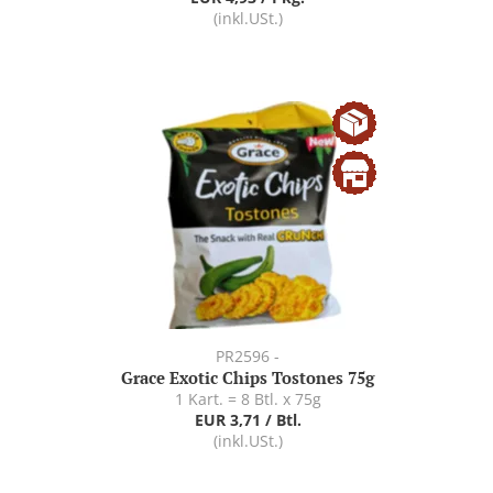
(inkl.USt.)
PR2596 -
Grace Exotic Chips Tostones 75g
1 Kart. = 8 Btl. x 75g
EUR 3,71 / Btl.
(inkl.USt.)