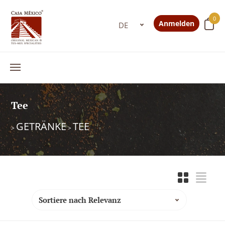
0
Anmelden
Tee
GETRÄNKE
TEE
>
>