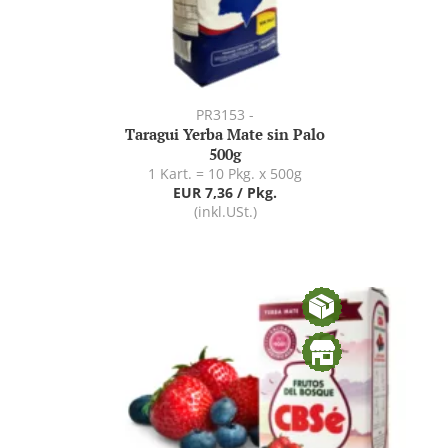
PR3153 -
Taragui Yerba Mate sin Palo
500g
1 Kart. = 10 Pkg. x 500g
EUR 7,36 / Pkg.
(inkl.USt.)