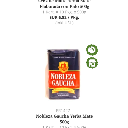
Cruz de Malta Yerba Mate
Elaborada con Palo 500g
1 Kart. = 10 Pkg. x 500g
EUR 6,82 / Pkg.
(inkl.USt.)
PR1427 -
Nobleza Gaucha Yerba Mate
500g
1 Kart. = 10 Pkg. x 500g