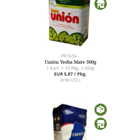
PR1634 -
Unión Yerba Mate 500g
1 Kart. = 10 Pkg. x 500g
EUR 5,87 / Pkg.
(inkl.USt.)