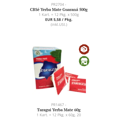
PR2704 -
CBSé Yerba Mate Guaraná 500g
1 Kart. = 12 Pkg. x 500g
EUR 5,58 / Pkg.
(inkl.USt.)
PR1467 -
Taragui Yerba Mate 60g
1 Kart. = 12 Pkg. x 60g, 20