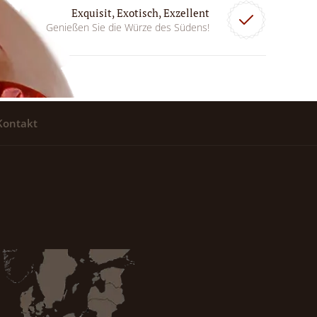
Exquisit, Exotisch, Exzellent
Genießen Sie die Würze des Südens!
Kontakt