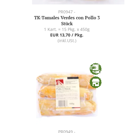
PR0947 -
TK-Tamales Verdes con Pollo 3
Stück
1 Kart. = 15 Pkg. x 450g
EUR 13,70 / Pkg.
(inkl.USt.)
PR0949 -