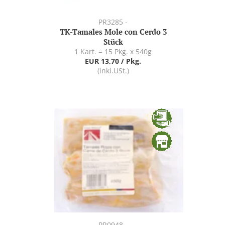
PR3285 -
TK-Tamales Mole con Cerdo 3
Stück
1 Kart. = 15 Pkg. x 540g
EUR 13,70 / Pkg.
(inkl.USt.)
PR0948 -