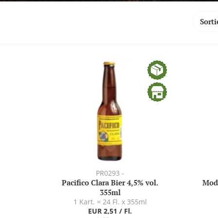
PR0293 -
Pacifico Clara Bier 4,5% vol.
Mode
355ml
1 Kart. = 24 Fl. x 355ml
EUR 2,51 / Fl.