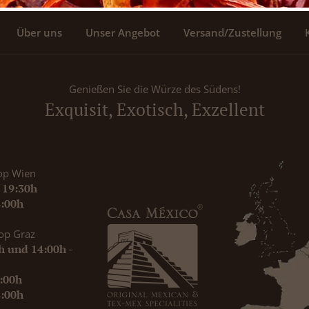
Über uns
Unser Angebot
Versand/Zustellung
Genießen Sie die Würze des Südens!
Exquisit, Exotisch, Exzellent
op Wien
- 19:30h
8:00h
op Graz
0h und 14:00h -
9:00h
8:00h