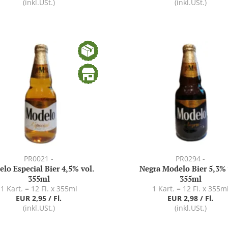
(inkl.USt.)
(inkl.USt.)
PR0021 -
PR0294 -
lo Especial Bier 4,5% vol.
Negra Modelo Bier 5,3% 
355ml
355ml
1 Kart. = 12 Fl. x 355ml
1 Kart. = 12 Fl. x 355m
EUR 2,95 / Fl.
EUR 2,98 / Fl.
(inkl.USt.)
(inkl.USt.)