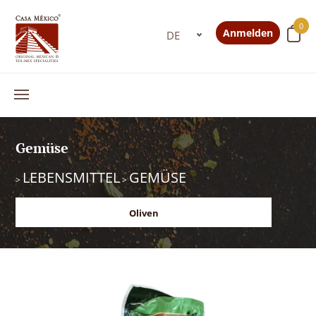
0
Anmelden
Gemüse
LEBENSMITTEL
GEMÜSE
>
>
Oliven