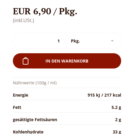
EUR 6,90 / Pkg.
(inkl.USt.)
IN DEN WARENKORB
Nährwerte (100g / ml)
Energie
915 kJ / 217 kcal
Fett
5.2 g
gesättigte Fettsäuren
2 g
Kohlenhydrate
33 g