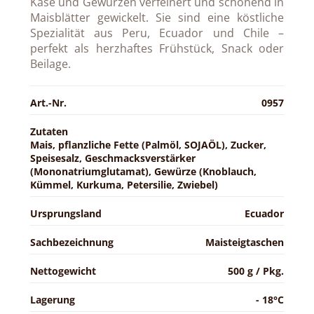
Käse und Gewürzen verfeinert und schonend in
Maisblätter gewickelt. Sie sind eine köstliche
Spezialität aus Peru, Ecuador und Chile –
perfekt als herzhaftes Frühstück, Snack oder
Beilage.
Art.-Nr.
0957
Zutaten
Mais, pflanzliche Fette (Palmöl, SOJAÖL), Zucker,
Speisesalz, Geschmacksverstärker
(Mononatriumglutamat), Gewürze (Knoblauch,
Kümmel, Kurkuma, Petersilie, Zwiebel)
Ursprungsland
Ecuador
Sachbezeichnung
Maisteigtaschen
Nettogewicht
500 g / Pkg.
Lagerung
- 18°C