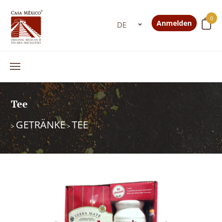
0
Anmelden
Tee
GETRÄNKE
TEE
>
>