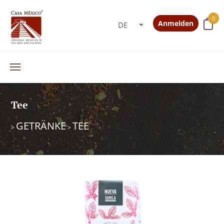
0
Anmelden
Tee
GETRÄNKE
TEE
>
>