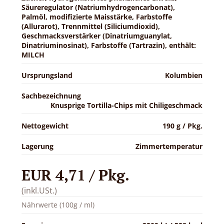
Säureregulator (Natriumhydrogencarbonat),
Palmöl, modifizierte Maisstärke, Farbstoffe
(Allurarot), Trennmittel (Siliciumdioxid),
Geschmacksverstärker (Dinatriumguanylat,
Dinatriuminosinat), Farbstoffe (Tartrazin), enthält:
MILCH
Ursprungsland
Kolumbien
Sachbezeichnung
Knusprige Tortilla-Chips mit Chiligeschmack
Nettogewicht
190 g / Pkg.
Lagerung
Zimmertemperatur
EUR 4,71 / Pkg.
(inkl.USt.)
Nährwerte (100g / ml)