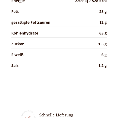
Energie
2209 kJ / 528 kcal
Fett
28 g
gesättigte Fettsäuren
12 g
Kohlenhydrate
63 g
Zucker
1.3 g
Eiweiß
6 g
Salz
1.2 g
Schnelle Lieferung