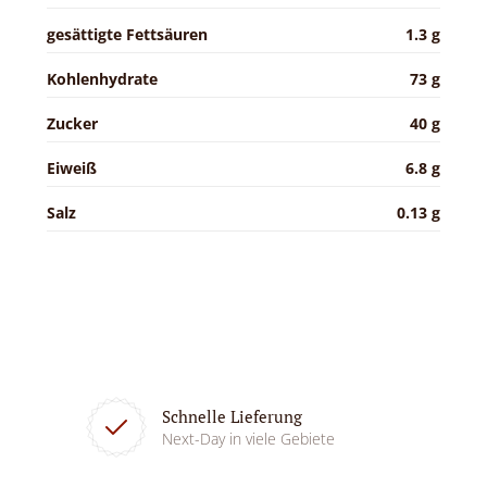
gesättigte Fettsäuren
1.3 g
Kohlenhydrate
73 g
Zucker
40 g
Eiweiß
6.8 g
Salz
0.13 g
Schnelle Lieferung
Next-Day in viele Gebiete