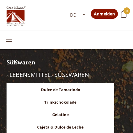
0
Anmelden
Süßwaren
LEBENSMITTEL
SÜSSWAREN
>
>
Dulce de Tamarindo
Trinkschokolade
Gelatine
Cajeta & Dulce de Leche