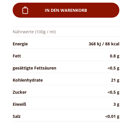
IN DEN WARENKORB
Nährwerte (100g / ml)
Energie
368 kJ / 88 kcal
Fett
0.8 g
gesättigte Fettsäuren
<0,5 g
Kohlenhydrate
21 g
Zucker
<0,5 g
Eiweiß
3 g
Salz
<0,01 g