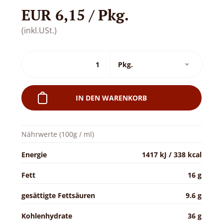
EUR 6,15 / Pkg.
(inkl.USt.)
IN DEN WARENKORB
Nährwerte (100g / ml)
Energie
1417 kJ / 338 kcal
Fett
16 g
gesättigte Fettsäuren
9.6 g
Kohlenhydrate
36 g