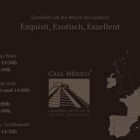
Genießen Sie die Würze des Südens!
Exquisit, Exotisch, Exzellent
op Wien
- 19:30h
8:00h
op Graz
0h und 14:00h -
9:00h
8:00h
u. Großhandel
- 14:30h