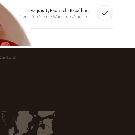
Exquisit, Exotisch, Exzellent
Genießen Sie die Würze des Südens!
Kontakt