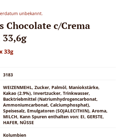
eferdatum unbekannt.
as Chocolate c/Crema
a 33,6g
 x 33g
3183
WEIZENMEHL, Zucker, Palmöl, Maniokstärke,
Kakao (2.9%), Invertzucker, Trinkwasser,
Backtriebmittel (Natriumhydrogencarbonat,
Ammoniumcarbonat, Calciumphosphat),
Speisesalz, Emulgatoren (SOJALECITHIN), Aroma,
MILCH, Kann Spuren enthalten von: EI, GERSTE,
HAFER, NÜSSE
Kolumbien