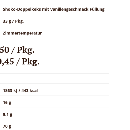
Shoko-Doppelkeks mit Vanillengeschmack Füllung
33 g / Pkg.
Zimmertemperatur
50 / Pkg.
,45 / Pkg.
1863 kJ / 443 kcal
16 g
8.1 g
70 g