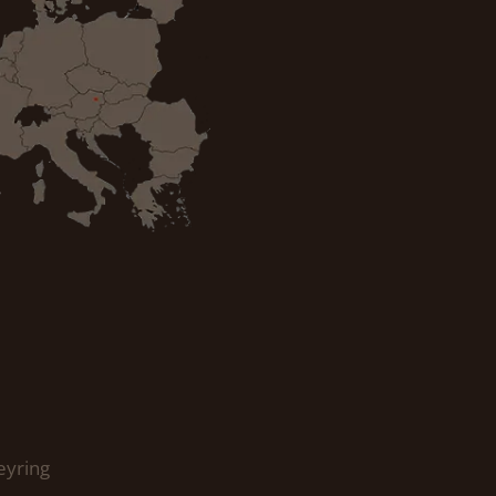
eyring