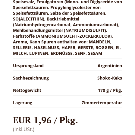
Speisesalz, Emulgatoren (Mono- und Diglyceride von
Speisefettsäuren, Propylenglycolester von
Speisefettsäuren, Salze der Speisefettsäuren,
SOJALECITHIN), Backtriebmittel
(Natriumhydrogencarbonat, Ammoniumcarbonat),
Mehlbehandlungsmittel (NATRIUMDISULFIT),
Farbstoffe (AMMONIUMSULFIT-ZUCKERKULÖR),
Aroma, Kann Spuren enthalten von: MANDELN,
SELLERIE, HASELNUSS, HAFER, GERSTE, ROGGEN, EI,
MILCH, LUPINEN, ERDNÜSSE, SENF, SESAM
Ursprungsland
Argentinien
Sachbezeichnung
Shoko-Keks
Nettogewicht
170 g / Pkg.
Lagerung
Zimmertemperatur
EUR 1,96 / Pkg.
(inkl.USt.)