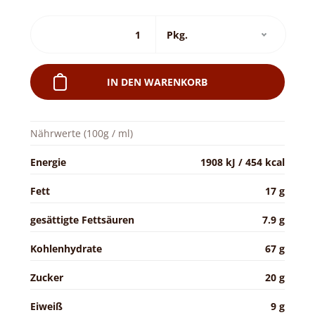
IN DEN WARENKORB
Nährwerte (100g / ml)
Energie
1908 kJ / 454 kcal
Fett
17 g
gesättigte Fettsäuren
7.9 g
Kohlenhydrate
67 g
Zucker
20 g
Eiweiß
9 g