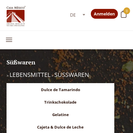
0
Anmelden
Süßwaren
LEBENSMITTEL
SÜSSWAREN
>
>
Dulce de Tamarindo
Trinkschokolade
Gelatine
Cajeta & Dulce de Leche