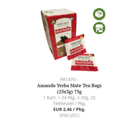
PR1470 -
Amanda Yerba Mate Tea Bags
(25x3g) 75g
1 Kart. = 24 Pkg. x 30g, 25
Teebeutel / Pkg.
EUR 2,46 / Pkg.
(inkl.USt.)