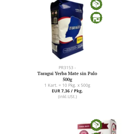
PR3153 -
Taragui Yerba Mate sin Palo
500g
1 Kart. = 10 Pkg. x 500g
EUR 7,36 / Pkg.
(inkl.USt.)