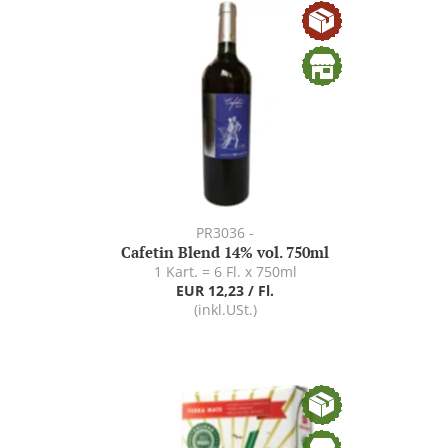
PR3036 -
Cafetin Blend 14% vol. 750ml
1 Kart. = 6 Fl. x 750ml
EUR 12,23 / Fl.
(inkl.USt.)