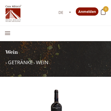
0
Anmelden
Wein
GETRÄNKE
WEIN
>
>