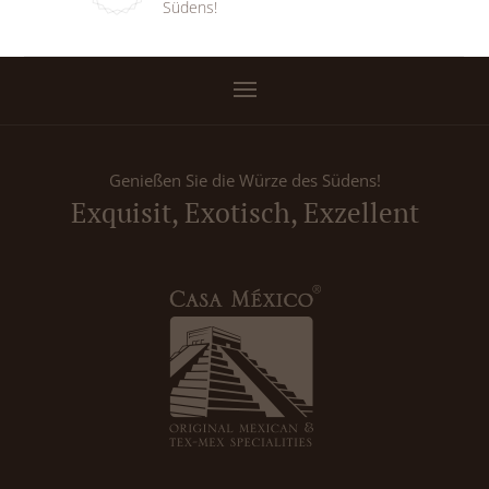
Südens!
Genießen Sie die Würze des Südens!
Exquisit, Exotisch, Exzellent