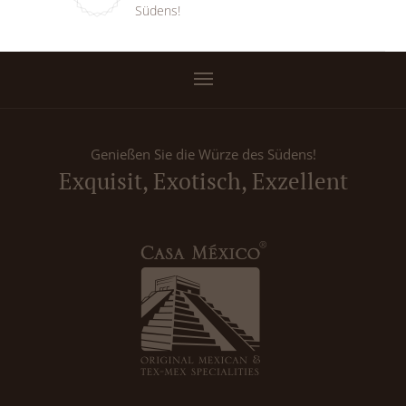
Südens!
Genießen Sie die Würze des Südens!
Exquisit, Exotisch, Exzellent