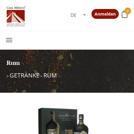
0
Anmelden
Rum
GETRÄNKE
RUM
>
>