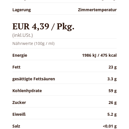
Lagerung
Zimmertemperatur
EUR 4,39 / Pkg.
(inkl.USt.)
Nährwerte (100g / ml)
Energie
1986 kJ / 475 kcal
Fett
23 g
gesättigte Fettsäuren
3.3 g
Kohlenhydrate
59 g
Zucker
26 g
Eiweiß
5.2 g
Salz
<0,01 g