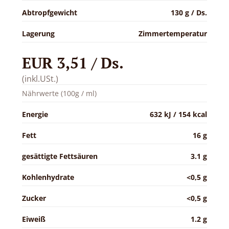
Abtropfgewicht
130 g / Ds.
Lagerung
Zimmertemperatur
EUR 3,51 / Ds.
(inkl.USt.)
Nährwerte (100g / ml)
Energie
632 kJ / 154 kcal
Fett
16 g
gesättigte Fettsäuren
3.1 g
Kohlenhydrate
<0,5 g
Zucker
<0,5 g
Eiweiß
1.2 g