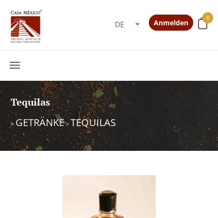
0
Anmelden
Tequilas
GETRÄNKE
TEQUILAS
>
>