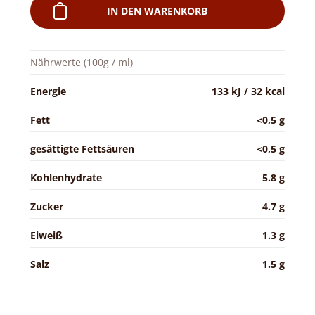
IN DEN WARENKORB
Nährwerte (100g / ml)
Energie
133 kJ / 32 kcal
Fett
<0,5 g
gesättigte Fettsäuren
<0,5 g
Kohlenhydrate
5.8 g
Zucker
4.7 g
Eiweiß
1.3 g
Salz
1.5 g