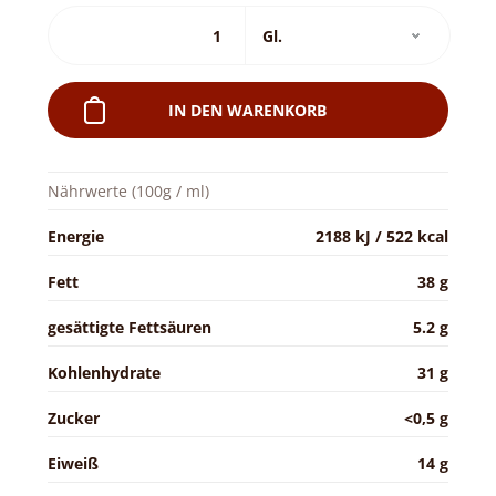
IN DEN WARENKORB
Nährwerte (100g / ml)
Energie
2188 kJ / 522 kcal
Fett
38 g
gesättigte Fettsäuren
5.2 g
Kohlenhydrate
31 g
Zucker
<0,5 g
Eiweiß
14 g