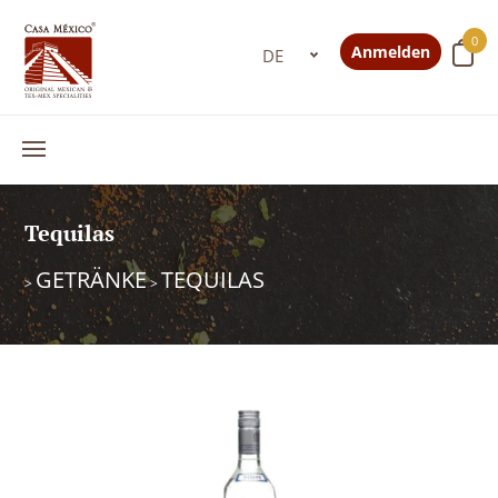
0
Anmelden
Tequilas
GETRÄNKE
TEQUILAS
>
>