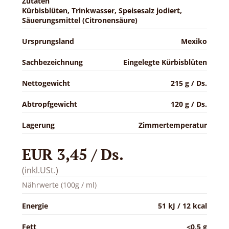
Zutaten
Kürbisblüten, Trinkwasser, Speisesalz jodiert,
Säuerungsmittel (Citronensäure)
Ursprungsland
Mexiko
Sachbezeichnung
Eingelegte Kürbisblüten
Nettogewicht
215 g / Ds.
Abtropfgewicht
120 g / Ds.
Lagerung
Zimmertemperatur
EUR 3,45 / Ds.
(inkl.USt.)
Nährwerte (100g / ml)
Energie
51 kJ / 12 kcal
Fett
<0,5 g