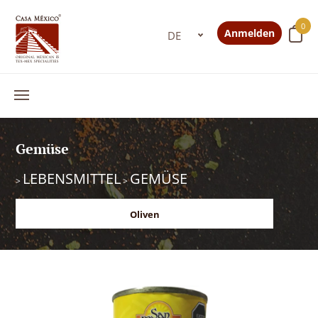
0
Anmelden
Gemüse
LEBENSMITTEL
GEMÜSE
>
>
Oliven