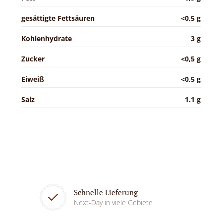
gesättigte Fettsäuren
<0,5 g
Kohlenhydrate
3 g
Zucker
<0,5 g
Eiweiß
<0,5 g
Salz
1.1 g
Schnelle Lieferung
Next-Day in viele Gebiete