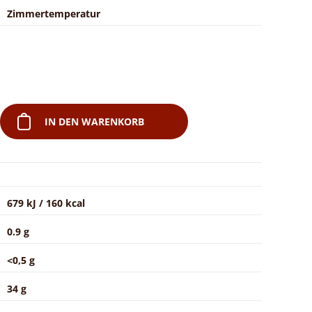
Zimmertemperatur
IN DEN WARENKORB
679 kJ / 160 kcal
0.9 g
<0,5 g
34 g