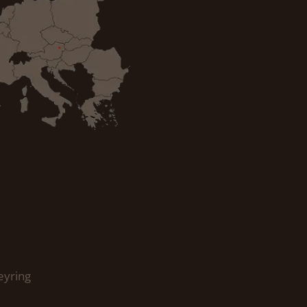
eyring