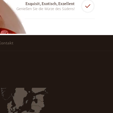
Exquisit, Exotisch, Exzellent
Genießen Sie die Würze des Südens!
Kontakt