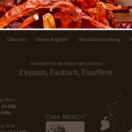
Über uns
Unser Angebot
Versand/Zustellung
Genießen Sie die Würze des Südens!
Exquisit, Exotisch, Exzellent
op Wien
- 19:30h
8:00h
op Graz