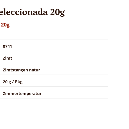
Seleccionada 20g
x 20g
0741
Zimt
Zimtstangen natur
20 g / Pkg.
Zimmertemperatur