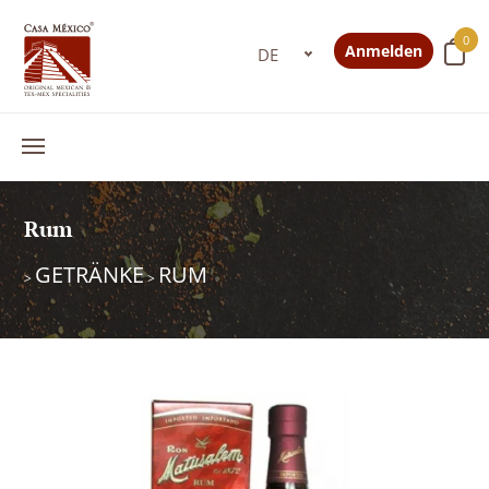
0
Anmelden
Rum
GETRÄNKE
RUM
>
>