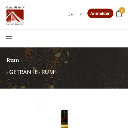
0
Anmelden
Rum
GETRÄNKE
RUM
>
>