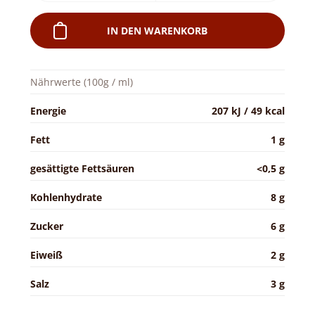
IN DEN WARENKORB
Nährwerte (100g / ml)
Energie
207 kJ / 49 kcal
Fett
1 g
gesättigte Fettsäuren
<0,5 g
Kohlenhydrate
8 g
Zucker
6 g
Eiweiß
2 g
Salz
3 g