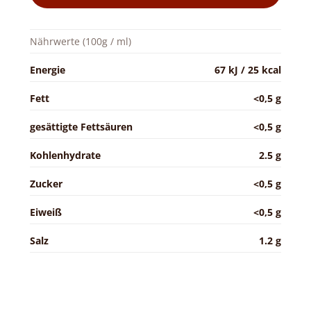
Nährwerte (100g / ml)
Energie
67 kJ / 25 kcal
Fett
<0,5 g
gesättigte Fettsäuren
<0,5 g
Kohlenhydrate
2.5 g
Zucker
<0,5 g
Eiweiß
<0,5 g
Salz
1.2 g