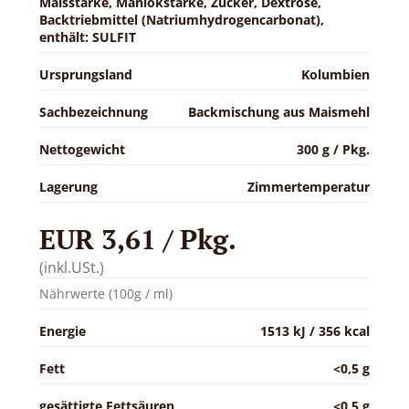
Maisstärke, Maniokstärke, Zucker, Dextrose,
Backtriebmittel (Natriumhydrogencarbonat),
enthält: SULFIT
Ursprungsland
Kolumbien
Sachbezeichnung
Backmischung aus Maismehl
Nettogewicht
300 g / Pkg.
Lagerung
Zimmertemperatur
EUR 3,61 / Pkg.
(inkl.USt.)
Nährwerte (100g / ml)
Energie
1513 kJ / 356 kcal
Fett
<0,5 g
gesättigte Fettsäuren
<0,5 g