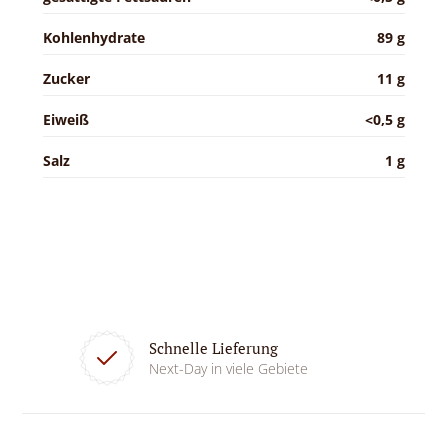
Kohlenhydrate
89 g
Zucker
11 g
Eiweiß
<0,5 g
Salz
1 g
Schnelle Lieferung
Next-Day in viele Gebiete