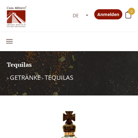
0
Anmelden
Tequilas
GETRÄNKE
TEQUILAS
>
>