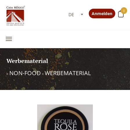
0
Anmelden
Werbematerial
NON-FOOD
WERBEMATERIAL
>
>