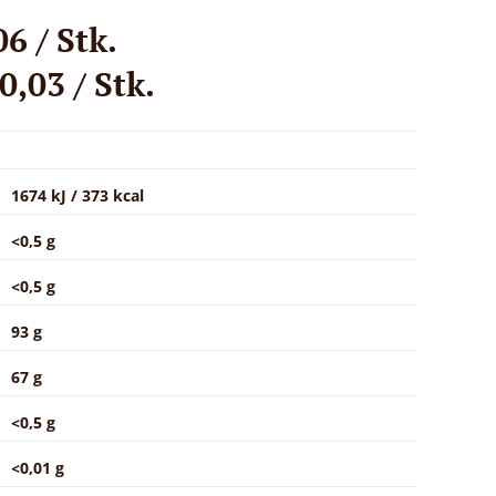
6 / Stk.
,03 / Stk.
1674 kJ / 373 kcal
<0,5 g
<0,5 g
93 g
67 g
<0,5 g
<0,01 g