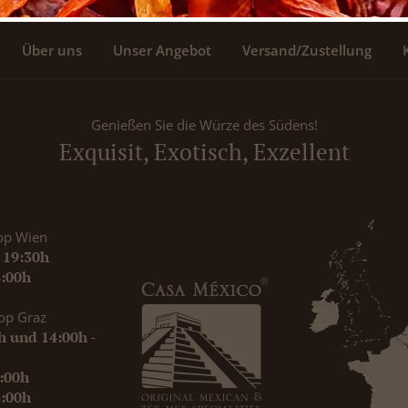
Über uns
Unser Angebot
Versand/Zustellung
Genießen Sie die Würze des Südens!
Exquisit, Exotisch, Exzellent
op Wien
- 19:30h
8:00h
op Graz
0h und 14:00h -
9:00h
8:00h