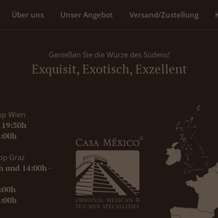
Über uns
Unser Angebot
Versand/Zustellung
Genießen Sie die Würze des Südens!
Exquisit, Exotisch, Exzellent
op Wien
- 19:30h
8:00h
op Graz
0h und 14:00h -
9:00h
8:00h