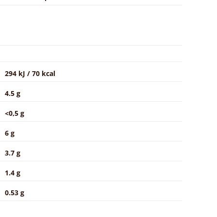
294 kJ / 70 kcal
4.5 g
<0,5 g
6 g
3.7 g
1.4 g
0.53 g