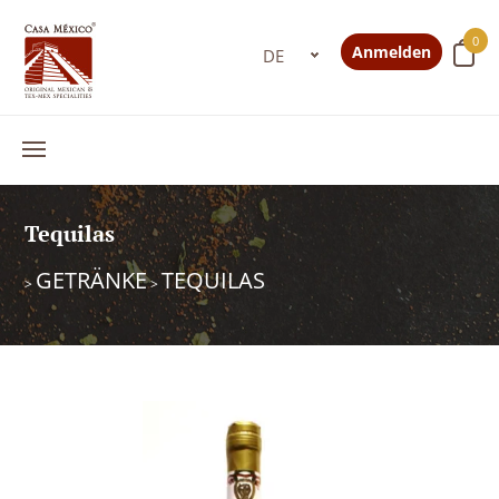
0
Anmelden
Tequilas
GETRÄNKE
TEQUILAS
>
>