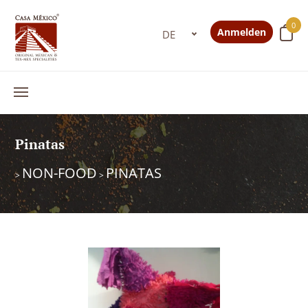
0
Anmelden
Pinatas
NON-FOOD
PINATAS
>
>