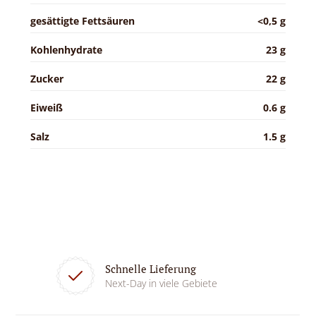
gesättigte Fettsäuren
<0,5 g
Kohlenhydrate
23 g
Zucker
22 g
Eiweiß
0.6 g
Salz
1.5 g
Schnelle Lieferung
Next-Day in viele Gebiete