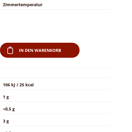
Zimmertemperatur
IN DEN WARENKORB
106 kJ / 25 kcal
1 g
<0,5 g
3 g