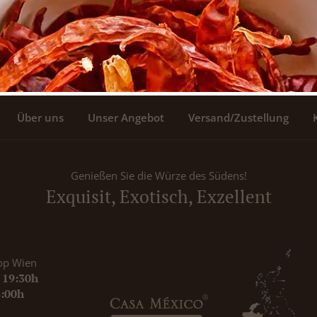
Über uns
Unser Angebot
Versand/Zustellung
Genießen Sie die Würze des Südens!
Exquisit, Exotisch, Exzellent
op Wien
- 19:30h
8:00h