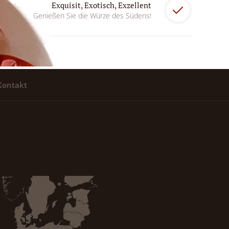
Exquisit, Exotisch, Exzellent
Genießen Sie die Würze des Südens!
Kontakt