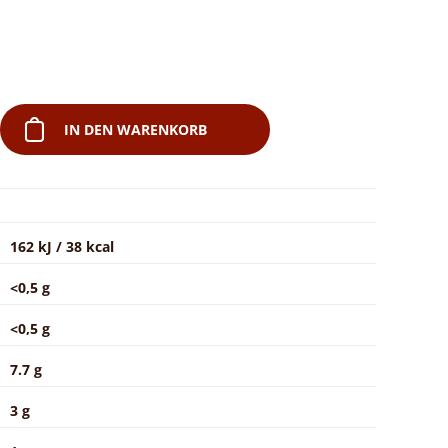
IN DEN WARENKORB
162 kJ / 38 kcal
<0,5 g
<0,5 g
7.7 g
3 g