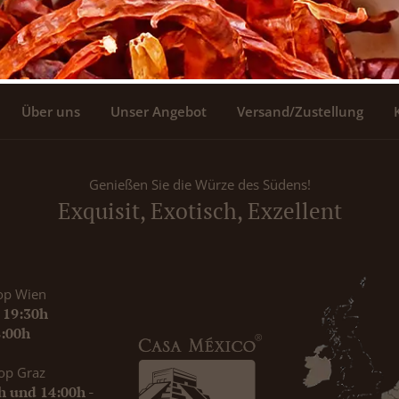
Über uns
Unser Angebot
Versand/Zustellung
Genießen Sie die Würze des Südens!
Exquisit, Exotisch, Exzellent
op Wien
- 19:30h
8:00h
op Graz
0h und 14:00h -