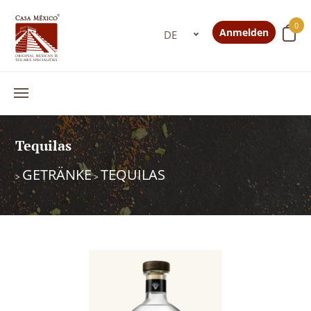
0
Anmelden
Tequilas
GETRÄNKE
TEQUILAS
>
>