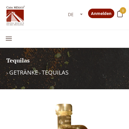
0
Anmelden
Tequilas
GETRÄNKE
TEQUILAS
>
>