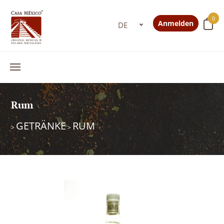
0
Anmelden
Rum
GETRÄNKE
RUM
>
>