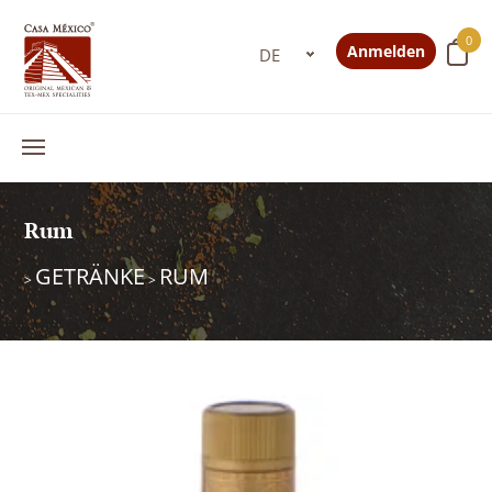
0
Anmelden
Rum
GETRÄNKE
RUM
>
>