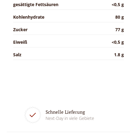
gesättigte Fettsäuren
<0,5 g
Kohlenhydrate
80 g
Zucker
77 g
Eiweiß
<0,5 g
Salz
1.8 g
Schnelle Lieferung
Next-Day in viele Gebiete