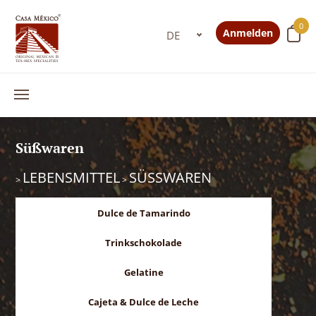
0
Anmelden
Süßwaren
LEBENSMITTEL
SÜSSWAREN
>
>
Dulce de Tamarindo
Trinkschokolade
Gelatine
Cajeta & Dulce de Leche