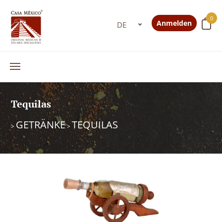
0
Anmelden
Tequilas
GETRÄNKE
TEQUILAS
>
>