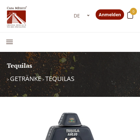
0
Anmelden
Tequilas
GETRÄNKE
TEQUILAS
>
>